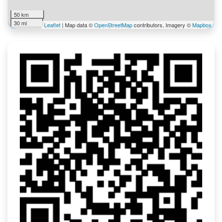
50 km
30 mi
Leaflet
| Map data ©
OpenStreetMap
contributors, Imagery ©
Mapbox