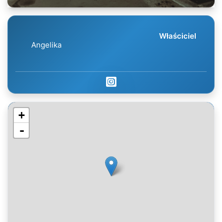
Właściciel
Angelika
+
-