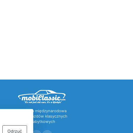
Pierwsza międzynarodowa
baza pojazdów klasycznych
i zabytkowych
Odrzuć