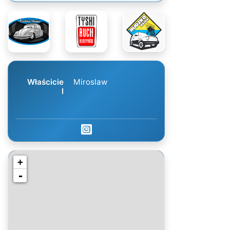
Właścicie
Miroslaw
l
+
-