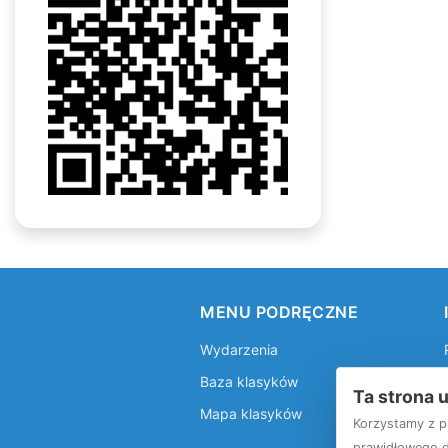
MENU PODRĘCZNE
Wydarzenia
Baza klasyków
Ta strona 
Mapa klasyków
Korzystamy z p
prawidłowego dz