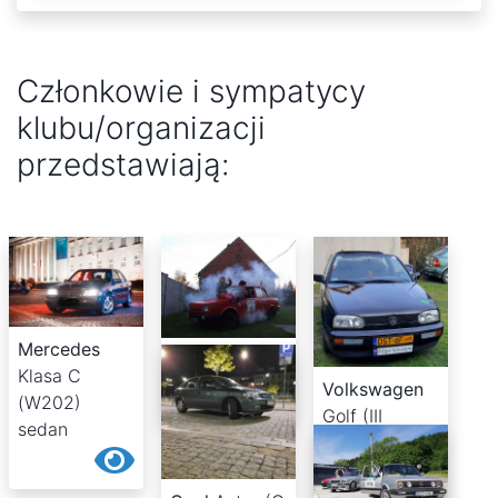
Członkowie i sympatycy
klubu/organizacji
przedstawiają:
Mercedes
Wartburg
1.3
Klasa C
Volkswagen
(W202)
Golf (III
sedan
Cabriolet
1E7)