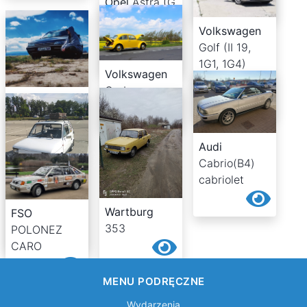
Opel
Astra (G
F48, F08)
Volkswagen
hatchback
Golf (II 19,
1G1, 1G4)
Volkswagen
hatchback
Garbus
Peugeot
405
(4, 15) sedan
Audi
Cabrio(B4)
cabriolet
Wartburg
FSO
Fiat
353
POLONEZ
126p
CARO
MENU PODRĘCZNE
Wydarzenia