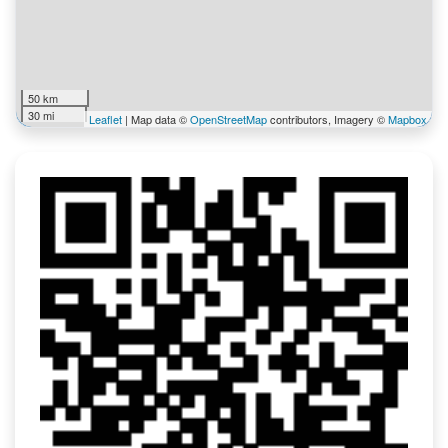
50 km
30 mi
Leaflet
| Map data ©
OpenStreetMap
contributors, Imagery ©
Mapbox