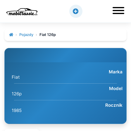
Pojazdy
Fiat 126p
Marka
Fiat
Model
126p
Rocznik
1985