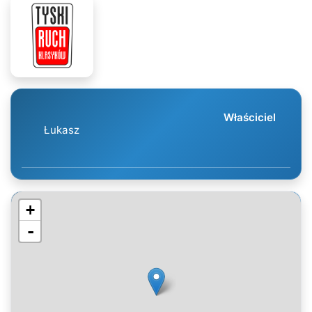
Właściciel
Łukasz
+
-