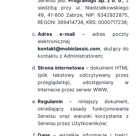
Serwisu jest
Programigo Sp. z o. o.
, z
siedzibą przy ul. Niedziałkowskiego
49, 41-800 Zabrze, NIP: 6342922875,
REGON: 369414738, KRS: 0000717238;
Adres e-mail
– adres poczty
elektronicznej
kontakt@mobiclassic.com
, służący do
kontaktu z Administratorem;
Strona internetowa
– dokument HTML
(plik tekstowy odczytywany przez
przeglądarkę), udostępniany w
Internecie przez serwer WWW;
Regulamin
– niniejszy dokument,
określający zasady funkcjonowania
Serwisu oraz warunki korzystania z
Serwisu przez Użytkowników;
Dane
– wszelkie informacje i treści,