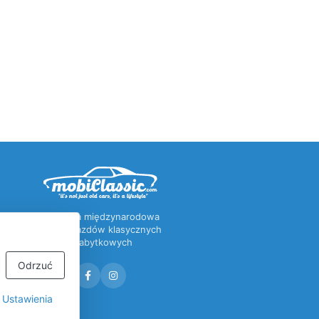
Pierwsza międzynarodowa
baza pojazdów klasycznych
i zabytkowych
Odrzuć
Ustawienia