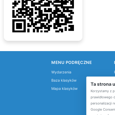
MENU PODRĘCZNE
Wydarzenia
Baza klasyków
Ta strona 
Mapa klasyków
Korzystamy z p
prawidłowego dz
personalizacji 
Google Consen