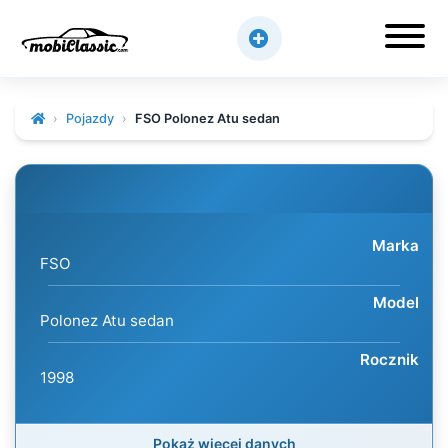
Pojazdy
FSO Polonez Atu sedan
Marka
FSO
Model
Polonez Atu sedan
Rocznik
1998
Pokaż więcej danych