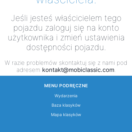
Jeśli jesteś właścicielem tego
pojazdu zaloguj się na konto
użytkownika i zmień ustawienia
dostępności pojazdu.
W razie problemów skontaktuj się z nami pod
adresem
kontakt@mobiclassic.com
.
MENU PODRĘCZNE
Wydarzenia
Baza klasyków
Mapa klasyków